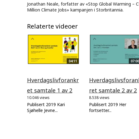
Jonathan Neale, forfatter av «Stop Global Warming – 
Million Climate Jobs» kampanjen i Storbritannia.
Relaterte videoer
04:11
07:00
Hverdagslivforankr
Hverdagslivsforan
et samtale 1 av 2
ret samtale 2 av 2
10.046 views
8.538 views
Publisert 2019 Kari
Publisert 2019 Her
Sjøhelle Jevne...
fortsetter...