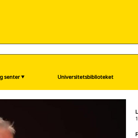
og senter
Universitetsbiblioteket
L
1
F