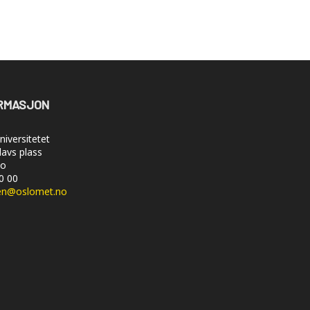
RMASJON
iversitetet
lavs plass
lo
50 00
en@oslomet.no