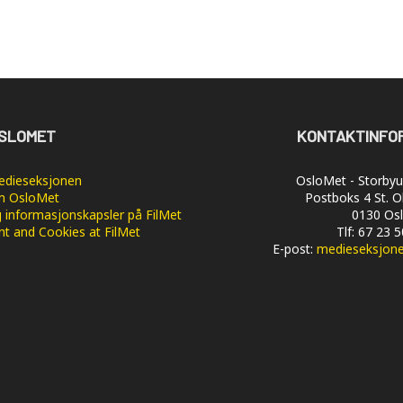
SLOMET
KONTAKTINFO
dieseksjonen
OsloMet - Storbyun
 OsloMet
Postboks 4 St. O
 informasjonskapsler på FilMet
0130 Os
nt and Cookies at FilMet
Tlf: 67 23 
E-post:
medieseksjon