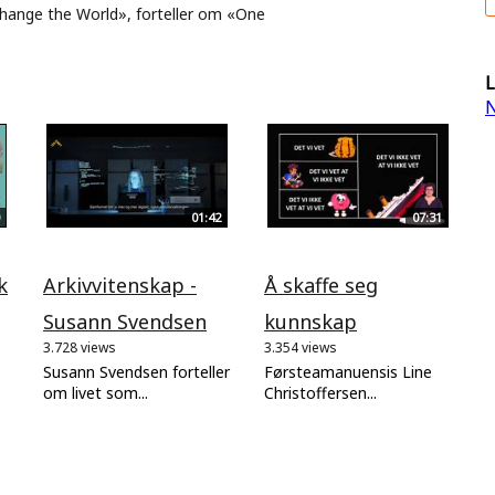
Change the World», forteller om «One
L
N
01:42
07:31
k
Arkivvitenskap -
Å skaffe seg
Susann Svendsen
kunnskap
3.728 views
3.354 views
Susann Svendsen forteller
Førsteamanuensis Line
om livet som...
Christoffersen...