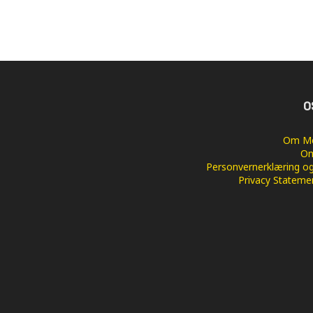
O
Om Me
Om
Personvernerklæring og
Privacy Stateme