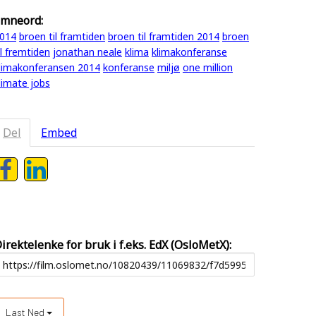
mneord:
014
broen til framtiden
broen til framtiden 2014
broen
il fremtiden
jonathan neale
klima
klimakonferanse
limakonferansen 2014
konferanse
miljø
one million
limate jobs
Del
Embed
irektelenke for bruk i f.eks. EdX (OsloMetX):
Last Ned