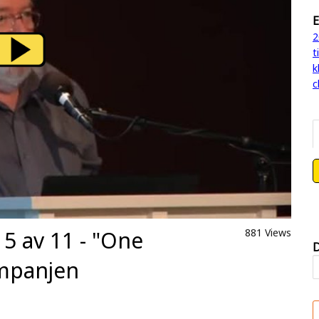
E
2
t
k
c
 5 av 11 - "One
881 Views
D
ampanjen