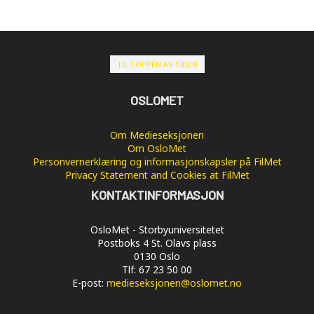
TIL TOPPEN AV SIDEN
OSLOMET
Om Medieseksjonen
Om OsloMet
Personvernerklæring og informasjonskapsler på FilMet
Privacy Statement and Cookies at FilMet
KONTAKTINFORMASJON
OsloMet - Storbyuniversitetet
Postboks 4 St. Olavs plass
0130 Oslo
Tlf: 67 23 50 00
E-post:
medieseksjonen@oslomet.no