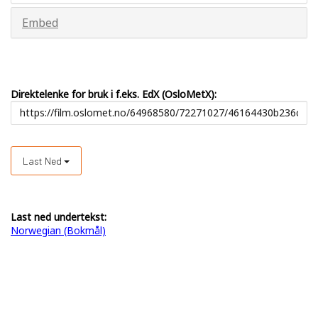
Embed
Direktelenke for bruk i f.eks. EdX (OsloMetX):
Last Ned
Last ned undertekst:
Norwegian (Bokmål)