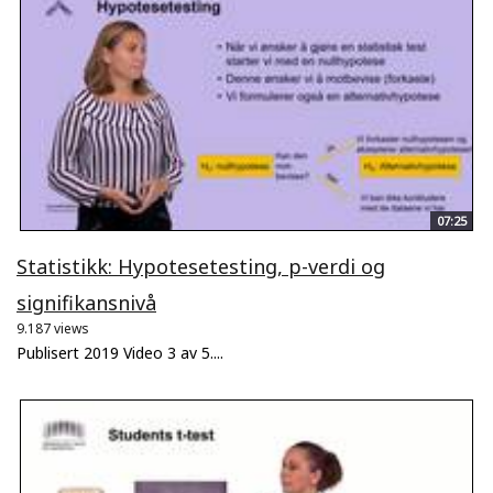
07:25
Statistikk: Hypotesetesting, p-verdi og
signifikansnivå
9.187 views
Publisert 2019 Video 3 av 5....