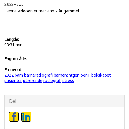
5.955 views
Denne videoen er mer enn 2 år gammel....
Lengde:
03:31 min
Fagområde:
Emneord:
2022
barn
barneradiografi
barnerøntgen
benT
bokskapet
pasienter
pårørende
radiografi
stress
Del