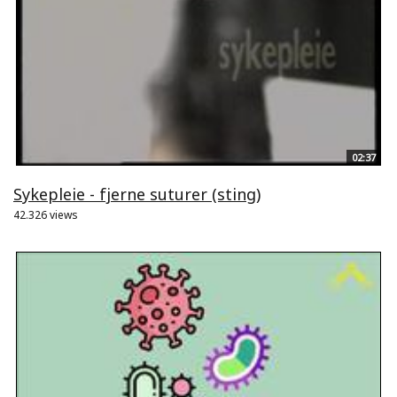
02:37
Sykepleie - fjerne suturer (sting)
42.326 views