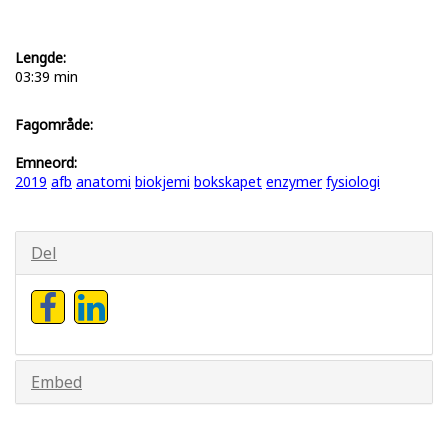
Lengde:
03:39 min
Fagområde:
Emneord:
2019
afb
anatomi
biokjemi
bokskapet
enzymer
fysiologi
Del
Embed