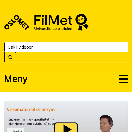
FilMet
–
Universitetsbiblioteket
Meny