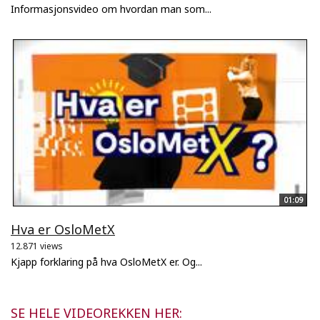
Informasjonsvideo om hvordan man som...
01:09
Hva er OsloMetX
12.871 views
Kjapp forklaring på hva OsloMetX er. Og...
SE HELE VIDEOREKKEN HER: