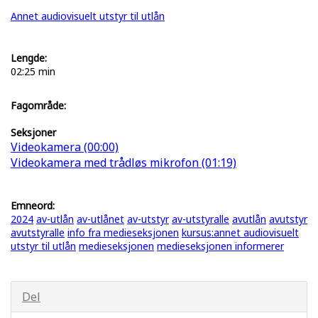
Annet audiovisuelt utstyr til utlån
Lengde:
02:25 min
Fagområde:
Seksjoner
Videokamera (00:00)
Videokamera med trådløs mikrofon (01:19)
Emneord:
2024
av-utlån
av-utlånet
av-utstyr
av-utstyralle
avutlån
avutstyr
avutstyralle
info fra medieseksjonen
kursus:annet audiovisuelt
utstyr til utlån
medieseksjonen
medieseksjonen informerer
Del