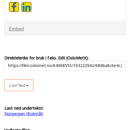
Embed
Direktelenke for bruk i f.eks. EdX (OsloMetX):
Last Ned
Last ned undertekst:
Norwegian (Bokmål)