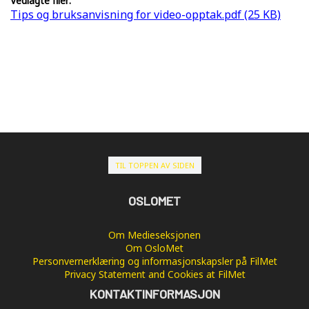
Vedlagte filer:
Tips og bruksanvisning for video-opptak.pdf (25 KB)
TIL TOPPEN AV SIDEN
OSLOMET
Om Medieseksjonen
Om OsloMet
Personvernerklæring og informasjonskapsler på FilMet
Privacy Statement and Cookies at FilMet
KONTAKTINFORMASJON