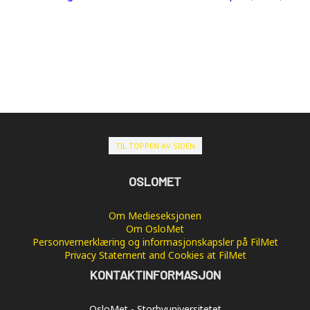
TIL TOPPEN AV SIDEN
OSLOMET
Om Medieseksjonen
Om OsloMet
Personvernerklæring og informasjonskapsler på FilMet
Privacy Statement and Cookies at FilMet
KONTAKTINFORMASJON
OsloMet - Storbyuniversitetet