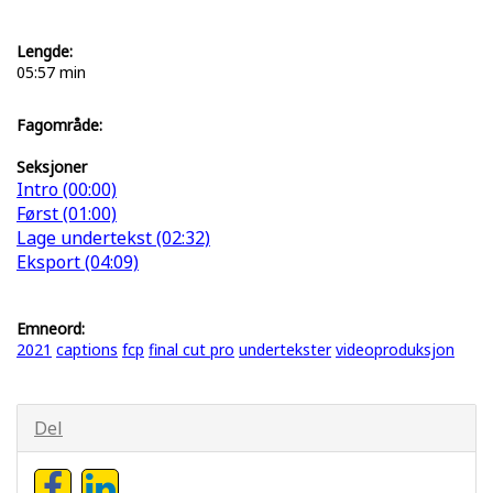
Lengde:
05:57 min
Fagområde:
Seksjoner
Intro (00:00)
Først (01:00)
Lage undertekst (02:32)
Eksport (04:09)
Emneord:
2021
captions
fcp
final cut pro
undertekster
videoproduksjon
Del