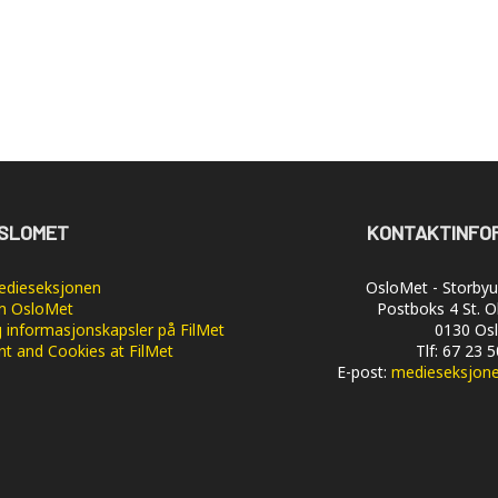
SLOMET
KONTAKTINFO
dieseksjonen
OsloMet - Storbyun
 OsloMet
Postboks 4 St. O
 informasjonskapsler på FilMet
0130 Os
nt and Cookies at FilMet
Tlf: 67 23 
E-post:
medieseksjon