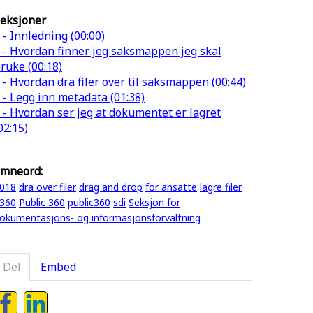
eksjoner
 - Innledning (00:00)
 - Hvordan finner jeg saksmappen jeg skal
ruke (00:18)
 - Hvordan dra filer over til saksmappen (00:44)
 - Legg inn metadata (01:38)
 - Hvordan ser jeg at dokumentet er lagret
02:15)
mneord:
018
dra over filer
drag and drop
for ansatte
lagre filer
360
Public 360
public360
sdi
Seksjon for
okumentasjons- og informasjonsforvaltning
Del
Embed