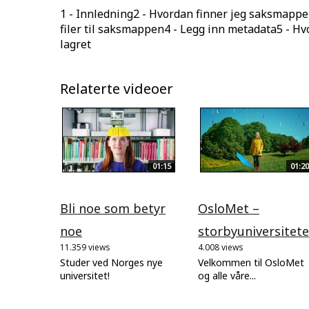
1 - Innledning2 - Hvordan finner jeg saksmappe
filer til saksmappen4 - Legg inn metadata5 - Hv
lagret
Relaterte videoer
01:15
01:20
Bli noe som betyr
OsloMet –
noe
storbyuniversitete
11.359 views
4.008 views
Studer ved Norges nye
Velkommen til OsloMet
universitet!
og alle våre...