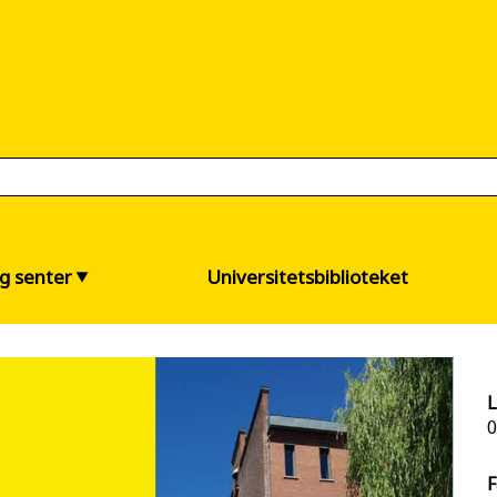
og senter
Universitetsbiblioteket
L
0
F