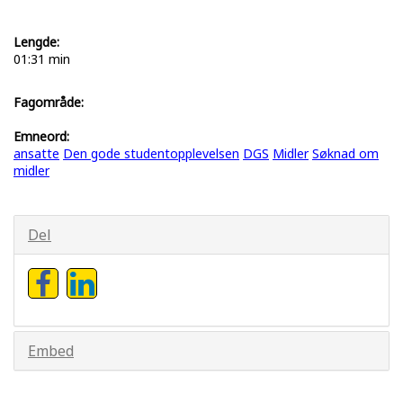
Lengde:
01:31 min
Fagområde:
Emneord:
ansatte
Den gode studentopplevelsen
DGS
Midler
Søknad om
midler
Del
Embed