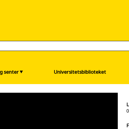
og senter
Universitetsbiblioteket
L
0
F