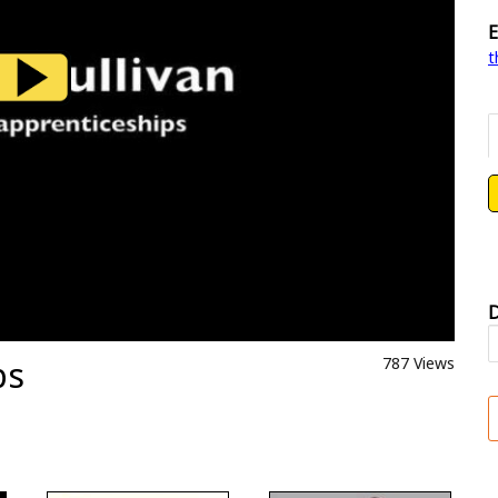
E
t
D
ps
787 Views