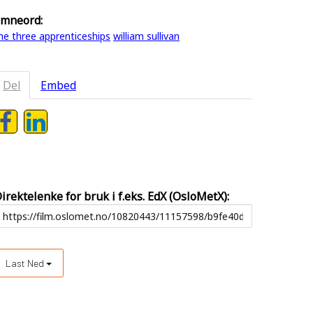
mneord:
he three apprenticeships
william sullivan
Del
Embed
irektelenke for bruk i f.eks. EdX (OsloMetX):
Last Ned