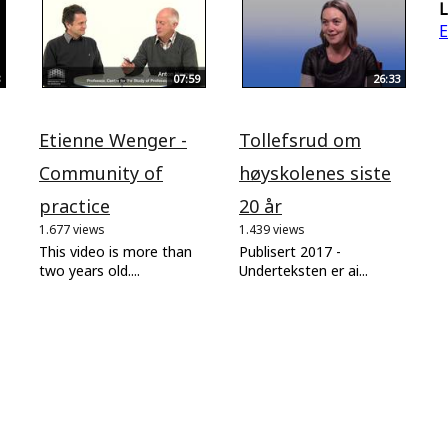
L
E
07:59
26:33
Etienne Wenger -
Tollefsrud om
Community of
høyskolenes siste
practice
20 år
1.677 views
1.439 views
This video is more than
Publisert 2017 -
two years old....
Underteksten er ai...