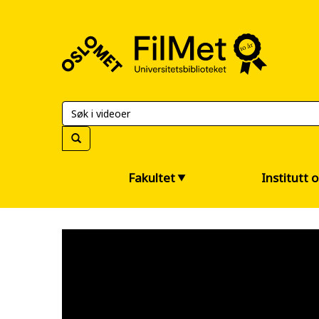
FilMet
–
Universitetsbiblioteket
Fakultet
Institutt 