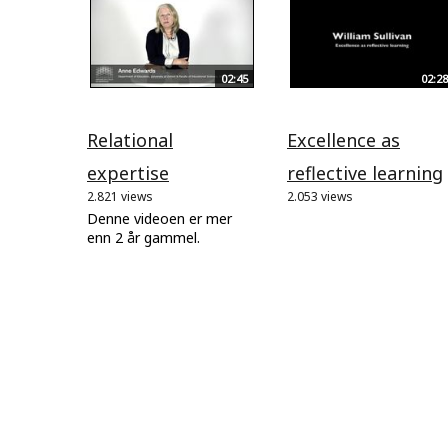
02:45
02:28
Relational
Excellence as
expertise
reflective learning
2.821 views
2.053 views
Denne videoen er mer
enn 2 år gammel.