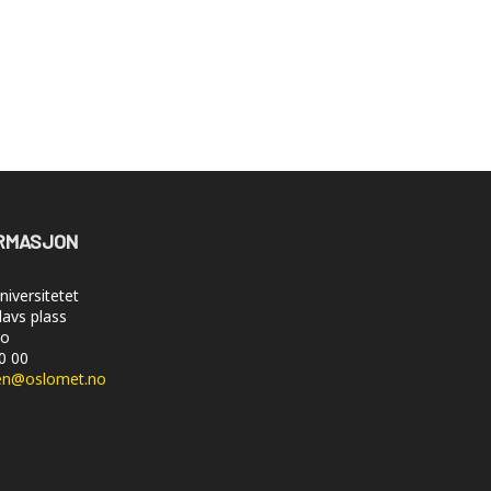
RMASJON
iversitetet
lavs plass
lo
50 00
en@oslomet.no