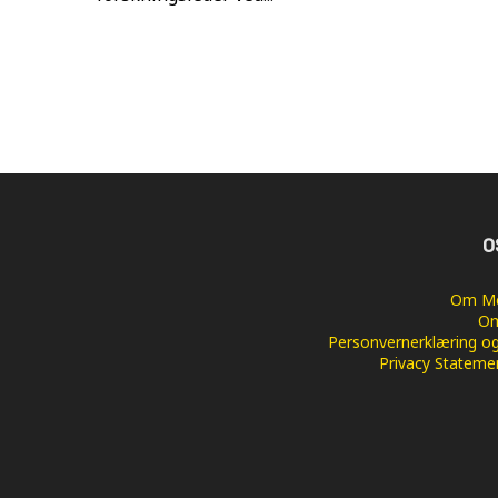
O
Om Me
Om
Personvernerklæring og
Privacy Stateme