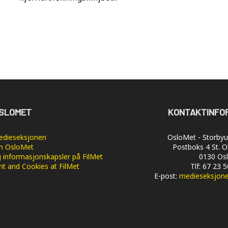
SLOMET
KONTAKTINFO
dieseksjonen
OsloMet - Storbyun
 OsloMet
Postboks 4 St. O
 informasjonskapsler på FilMet
0130 Os
nt and Cookies at FilMet
Tlf: 67 23 
E-post:
medieseksjon