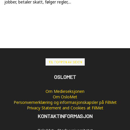
jobber, betaler skatt, følger regler,...
TIL TOPPEN AV SIDEN
OSLOMET
Om Medieseksjonen
Om OsloMet
Personvernerklæring og informasjonskapsler på FilMet
Privacy Statement and Cookies at FilMet
KONTAKTINFORMASJON