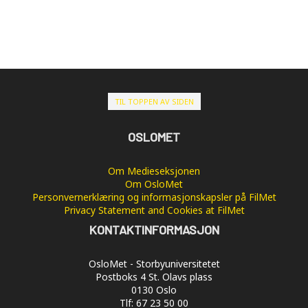
TIL TOPPEN AV SIDEN
OSLOMET
Om Medieseksjonen
Om OsloMet
Personvernerklæring og informasjonskapsler på FilMet
Privacy Statement and Cookies at FilMet
KONTAKTINFORMASJON
OsloMet - Storbyuniversitetet
Postboks 4 St. Olavs plass
0130 Oslo
Tlf: 67 23 50 00