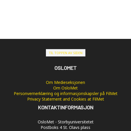
TIL TOPPEN AV SIDEN
OSLOMET
Om Medieseksjonen
Om OsloMet
Personvernerklæring og informasjonskapsler på FilMet
Privacy Statement and Cookies at FilMet
KONTAKTINFORMASJON
OsloMet - Storbyuniversitetet
Postboks 4 St. Olavs plass