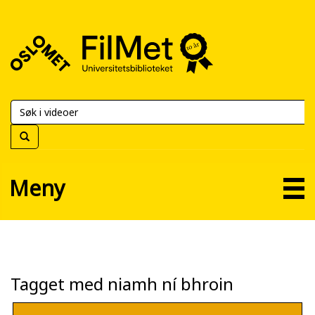
FilMet
–
Universitetsbiblioteket
Meny
Tagget med niamh ní bhroin