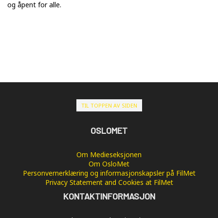
og åpent for alle.
TIL TOPPEN AV SIDEN
OSLOMET
Om Medieseksjonen
Om OsloMet
Personvernerklæring og informasjonskapsler på FilMet
Privacy Statement and Cookies at FilMet
KONTAKTINFORMASJON