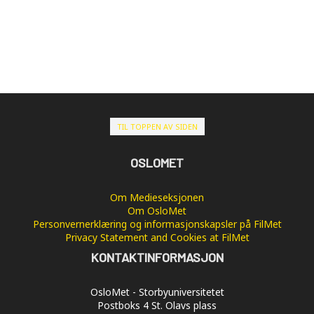
TIL TOPPEN AV SIDEN
OSLOMET
Om Medieseksjonen
Om OsloMet
Personvernerklæring og informasjonskapsler på FilMet
Privacy Statement and Cookies at FilMet
KONTAKTINFORMASJON
OsloMet - Storbyuniversitetet
Postboks 4 St. Olavs plass