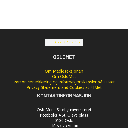
TIL TOPPEN AV SIDEN
OSLOMET
Om Medieseksjonen
Om OsloMet
Personvernerklæring og informasjonskapsler på FilMet
Privacy Statement and Cookies at FilMet
KONTAKTINFORMASJON
OsloMet - Storbyuniversitetet
Postboks 4 St. Olavs plass
0130 Oslo
Tlf: 67 23 50 00