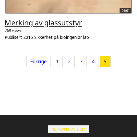
01:01
Merking av glassutstyr
769 views
Publisert 2015 Sikkerhet på bioingeniør lab
Forrige
1
2
3
4
5
TIL TOPPEN AV SIDEN