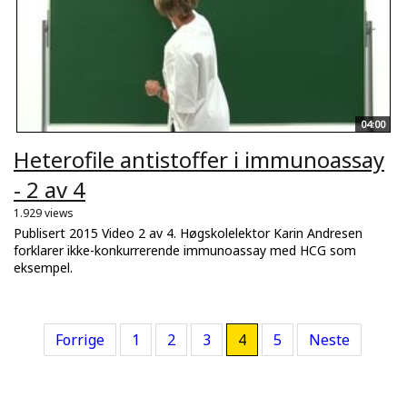
04:00
Heterofile antistoffer i immunoassay
- 2 av 4
1.929 views
Publisert 2015 Video 2 av 4. Høgskolelektor Karin Andresen
forklarer ikke-konkurrerende immunoassay med HCG som
eksempel.
Forrige
1
2
3
4
5
Neste