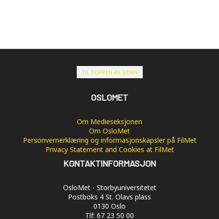
TIL TOPPEN AV SIDEN
OSLOMET
Om Medieseksjonen
Om OsloMet
Personvernerklæring og informasjonskapsler på FilMet
Privacy Statement and Cookies at FilMet
KONTAKTINFORMASJON
OsloMet - Storbyuniversitetet
Postboks 4 St. Olavs plass
0130 Oslo
Tlf: 67 23 50 00