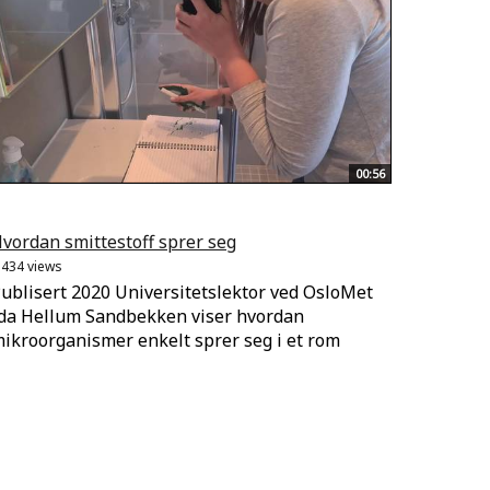
00:56
vordan smittestoff sprer seg
.434 views
ublisert 2020 Universitetslektor ved OsloMet
da Hellum Sandbekken viser hvordan
ikroorganismer enkelt sprer seg i et rom