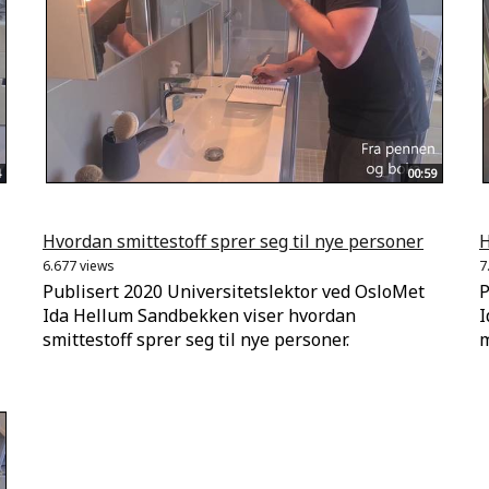
00:59
Hvordan smittestoff sprer seg til nye personer
H
6.677 views
7
Publisert 2020 Universitetslektor ved OsloMet
P
Ida Hellum Sandbekken viser hvordan
I
smittestoff sprer seg til nye personer.
m