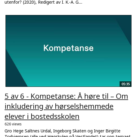
utenfor? (2020), Redigert av I. K.-A. G....
05:35
5 av 6 - Kompetanse: Å høre til – Om
inkludering av hørselshemmede
elever i bostedsskolen
626 views
Gro Hege Saltnes Urdal, Ingeborg Skaten og Inger Birgitte
Torbjørnsen (alle ved Høgskulen på Vestlandet) tar opp temaet