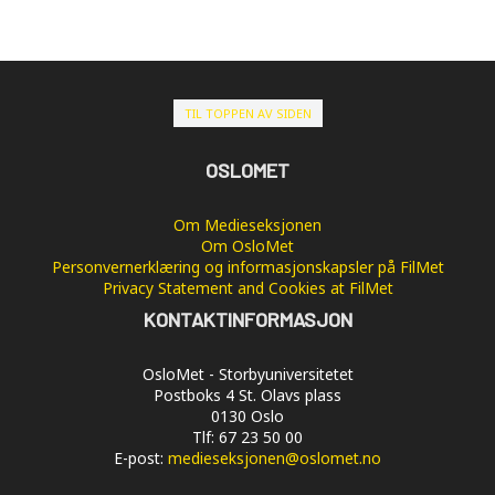
TIL TOPPEN AV SIDEN
OSLOMET
Om Medieseksjonen
Om OsloMet
Personvernerklæring og informasjonskapsler på FilMet
Privacy Statement and Cookies at FilMet
KONTAKTINFORMASJON
OsloMet - Storbyuniversitetet
Postboks 4 St. Olavs plass
0130 Oslo
Tlf: 67 23 50 00
E-post:
medieseksjonen@oslomet.no