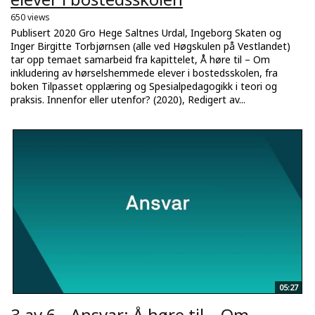
650 views
Publisert 2020 Gro Hege Saltnes Urdal, Ingeborg Skaten og
Inger Birgitte Torbjørnsen (alle ved Høgskulen på Vestlandet)
tar opp temaet samarbeid fra kapittelet, Å høre til – Om
inkludering av hørselshemmede elever i bostedsskolen, fra
boken Tilpasset opplæring og Spesialpedagogikk i teori og
praksis. Innenfor eller utenfor? (2020), Redigert av...
05:27
3 av 6 - Ansvar: Å høre til – Om