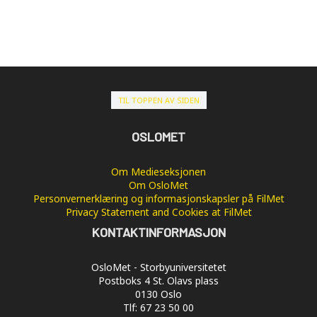
TIL TOPPEN AV SIDEN
OSLOMET
Om Medieseksjonen
Om OsloMet
Personvernerklæring og informasjonskapsler på FilMet
Privacy Statement and Cookies at FilMet
KONTAKTINFORMASJON
OsloMet - Storbyuniversitetet
Postboks 4 St. Olavs plass
0130 Oslo
Tlf: 67 23 50 00