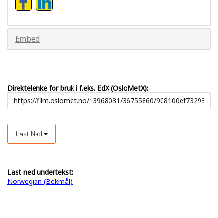
Embed
Direktelenke for bruk i f.eks. EdX (OsloMetX):
Last Ned
Last ned undertekst:
Norwegian (Bokmål)