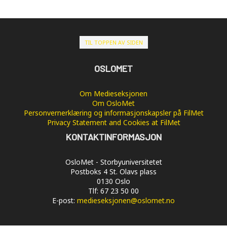
TIL TOPPEN AV SIDEN
OSLOMET
Om Medieseksjonen
Om OsloMet
Personvernerklæring og informasjonskapsler på FilMet
Privacy Statement and Cookies at FilMet
KONTAKTINFORMASJON
OsloMet - Storbyuniversitetet
Postboks 4 St. Olavs plass
0130 Oslo
Tlf: 67 23 50 00
E-post:
medieseksjonen@oslomet.no