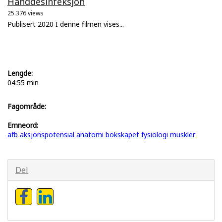
Hånddesinfeksjon
25.376 views
Publisert 2020 I denne filmen vises...
Lengde:
04:55 min
Fagområde:
Emneord:
afb
aksjonspotensial
anatomi
bokskapet
fysiologi
muskler
Del