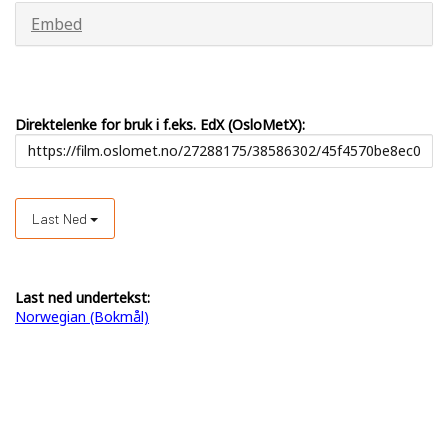
Embed
Direktelenke for bruk i f.eks. EdX (OsloMetX):
Last Ned
Last ned undertekst:
Norwegian (Bokmål)