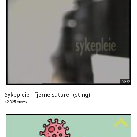
02:37
Sykepleie - fjerne suturer (sting)
42.325 views