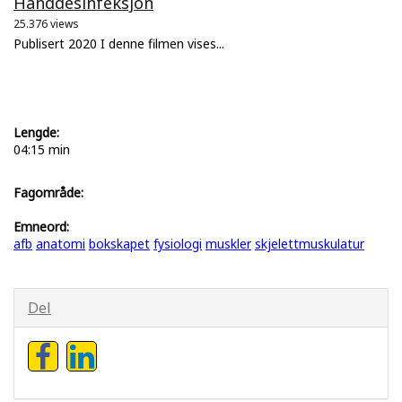
Hånddesinfeksjon
25.376 views
Publisert 2020 I denne filmen vises...
Lengde:
04:15 min
Fagområde:
Emneord:
afb
anatomi
bokskapet
fysiologi
muskler
skjelettmuskulatur
Del