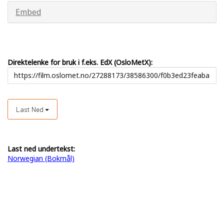
Embed
Direktelenke for bruk i f.eks. EdX (OsloMetX):
Last Ned
Last ned undertekst:
Norwegian (Bokmål)