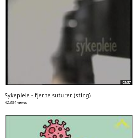
02:37
Sykepleie - fjerne suturer (sting)
42.334 views