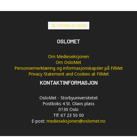
TIL TOPPEN AV SIDEN
OSLOMET
Om Medieseksjonen
Om OsloMet
Personvernerklæring og informasjonskapsler på FilMet
Privacy Statement and Cookies at FilMet
KONTAKTINFORMASJON
OsloMet - Storbyuniversitetet
Postboks 4 St. Olavs plass
0130 Oslo
Tlf: 67 23 50 00
E-post:
medieseksjonen@oslomet.no