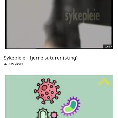
02:37
Sykepleie - fjerne suturer (sting)
42.339 views