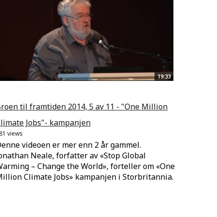
19:33
roen til framtiden 2014, 5 av 11 - "One Million
limate Jobs"- kampanjen
81 views
enne videoen er mer enn 2 år gammel.
onathan Neale, forfatter av «Stop Global
arming – Change the World», forteller om «One
illion Climate Jobs» kampanjen i Storbritannia.