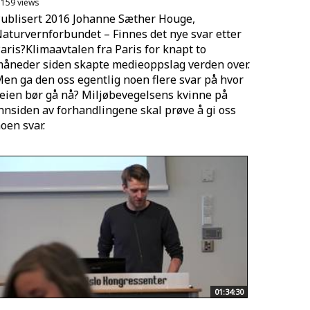
.159 views
ublisert 2016 Johanne Sæther Houge,
aturvernforbundet – Finnes det nye svar etter
aris?Klimaavtalen fra Paris for knapt to
åneder siden skapte medieoppslag verden over.
en ga den oss egentlig noen flere svar på hvor
eien bør gå nå? Miljøbevegelsens kvinne på
nnsiden av forhandlingene skal prøve å gi oss
oen svar.
01:34:30