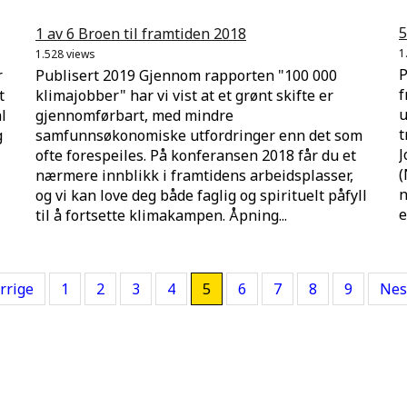
5
1 av 6 Broen til framtiden 2018
1
1.528 views
P
r
Publisert 2019 Gjennom rapporten "100 000
f
t
klimajobber" har vi vist at et grønt skifte er
u
l
gjennomførbart, med mindre
t
g
samfunnsøkonomiske utfordringer enn det som
J
ofte forespeiles. På konferansen 2018 får du et
(
nærmere innblikk i framtidens arbeidsplasser,
n
og vi kan love deg både faglig og spirituelt påfyll
e
til å fortsette klimakampen. Åpning...
rrige
1
2
3
4
5
6
7
8
9
Nes