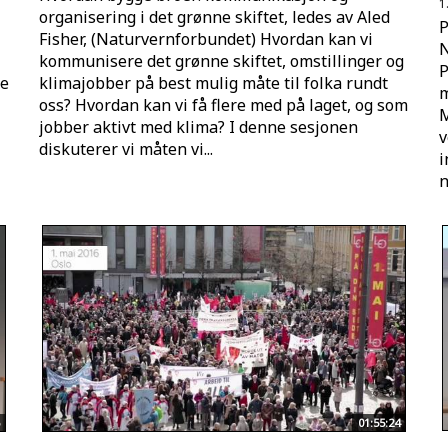
1
organisering i det grønne skiftet, ledes av Aled
P
Fisher, (Naturvernforbundet) Hvordan kan vi
N
kommunisere det grønne skiftet, omstillinger og
P
re
klimajobber på best mulig måte til folka rundt
m
oss? Hvordan kan vi få flere med på laget, og som
M
jobber aktivt med klima? I denne sesjonen
v
diskuterer vi måten vi...
i
n
01:55:24