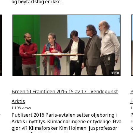
og høyfartstog er ikke...
38:58
Broen til Framtiden 2016 15 av 17 - Vendepunkt
B
Arktis
H
1.198 views
1
r
Publisert 2016 Paris-avtalen setter oljeboring i
P
Arktis i nytt lys. Klimaendringene er tydelige. Hva
r
gjør vi? Klimaforsker Kim Holmen, jusprofessor
k