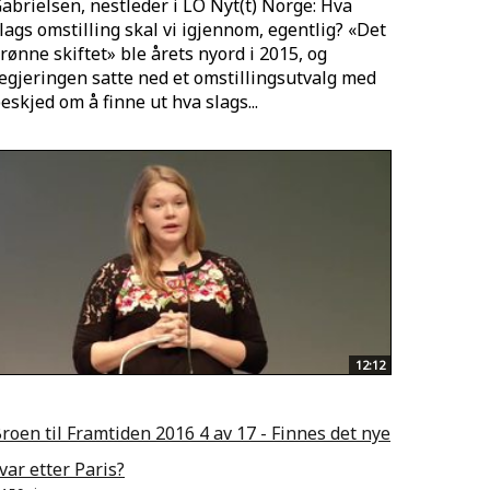
abrielsen, nestleder i LO Nyt(t) Norge: Hva
lags omstilling skal vi igjennom, egentlig? «Det
rønne skiftet» ble årets nyord i 2015, og
egjeringen satte ned et omstillingsutvalg med
eskjed om å finne ut hva slags...
12:12
roen til Framtiden 2016 4 av 17 - Finnes det nye
var etter Paris?