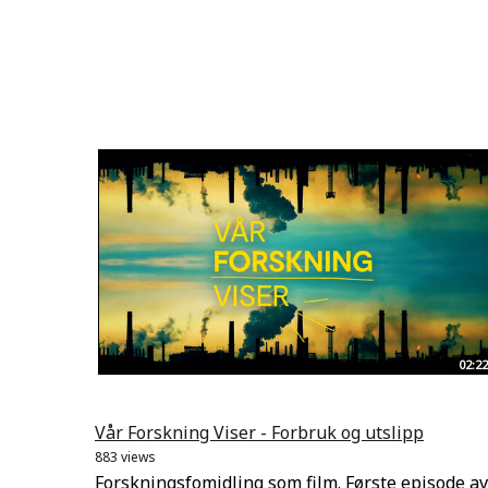
02:22
Vår Forskning Viser - Forbruk og utslipp
883 views
Forskningsfomidling som film. Første episode av