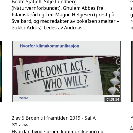
Beate Sjåfjell, Silje Lundberg
G
(Naturvernforbundet), Ghulam Abbas fra
s
Islamsk råd og Leif Magne Helgesen (prest på
g
Svalbard, og medredaktør av bokaIsen smelter –
r
etikk i Arktis). Ledes av Andreas...
b
01:31:54
B
2 av 5 Broen til framtiden 2019 - Sal A
971 views
s
Hvordan bygge broer: kommunikasjon og