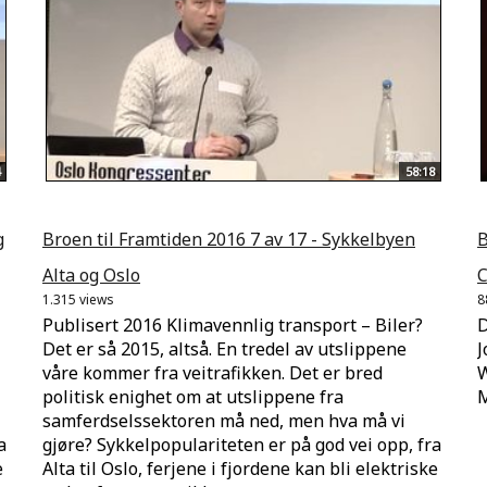
58:18
g
Broen til Framtiden 2016 7 av 17 - Sykkelbyen
B
Alta og Oslo
C
1.315 views
8
Publisert 2016 Klimavennlig transport – Biler?
D
Det er så 2015, altså. En tredel av utslippene
J
våre kommer fra veitrafikken. Det er bred
W
politisk enighet om at utslippene fra
M
samferdselssektoren må ned, men hva må vi
a
gjøre? Sykkelpopulariteten er på god vei opp, fra
e
Alta til Oslo, ferjene i fjordene kan bli elektriske