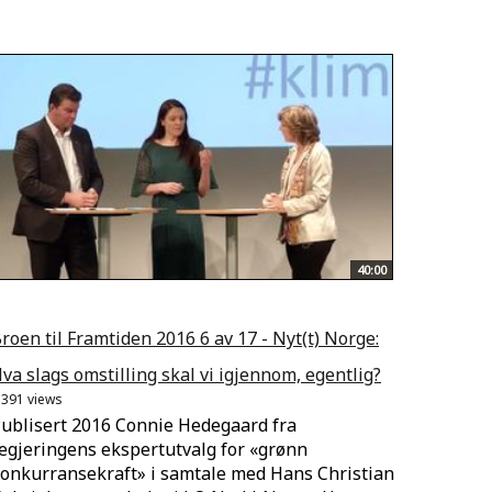
40:00
roen til Framtiden 2016 6 av 17 - Nyt(t) Norge:
va slags omstilling skal vi igjennom, egentlig?
.391 views
ublisert 2016 Connie Hedegaard fra
egjeringens ekspertutvalg for «grønn
onkurransekraft» i samtale med Hans Christian