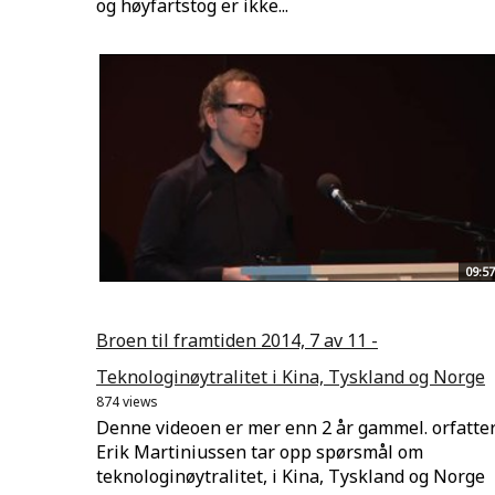
og høyfartstog er ikke...
09:57
Broen til framtiden 2014, 7 av 11 -
Teknologinøytralitet i Kina, Tyskland og Norge
874 views
Denne videoen er mer enn 2 år gammel. orfatte
Erik Martiniussen tar opp spørsmål om
teknologinøytralitet, i Kina, Tyskland og Norge