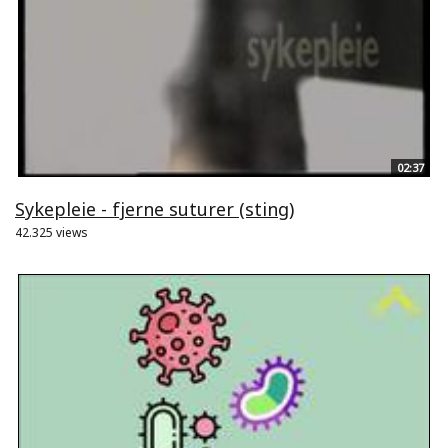
02:37
Sykepleie - fjerne suturer (sting)
42.325 views