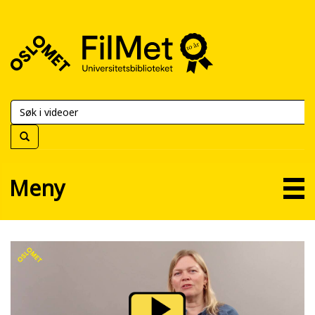
FilMet
–
Universitetsbiblioteket
Meny