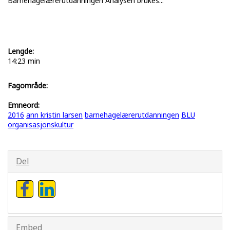
Barnehagelærerutdanningen Analysen brukes...
Lengde:
14:23 min
Fagområde:
Emneord:
2016
ann kristin larsen
barnehagelærerutdanningen
BLU
organisasjonskultur
Del
Embed