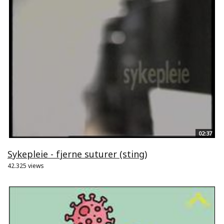
02:37
Sykepleie - fjerne suturer (sting)
42.325 views