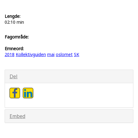
Lengde:
02:10 min
Fagområde:
Emneord:
2018
Kollektivguiden
mai
oslomet
SK
Del
Embed