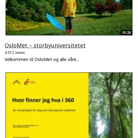
01:20
OsloMet – storbyuniversitetet
4.012 views
Velkommen til OsloMet og alle våre...