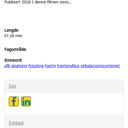
Publisert 2020 I denne filmen vises...
Lengde:
01:26 min
Fagområde:
Emneord:
afb
anatomi
fysiologi
hjerte
hjertesyklus
sirkulasjonssystemet
Del
Embed