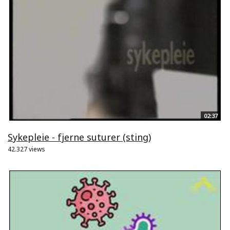
02:37
Sykepleie - fjerne suturer (sting)
42.327 views