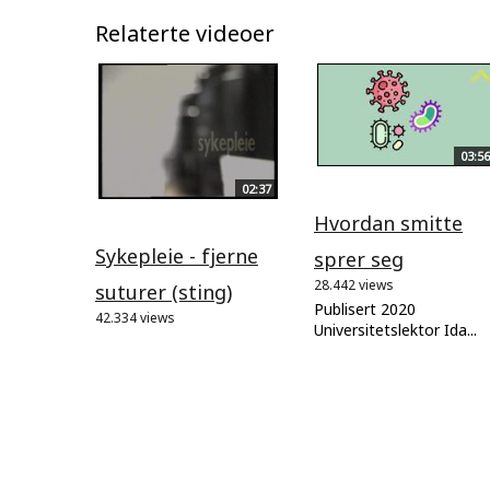
Relaterte videoer
03:56
02:37
Hvordan smitte
Sykepleie - fjerne
sprer seg
28.442 views
suturer (sting)
Publisert 2020
42.334 views
Universitetslektor Ida...