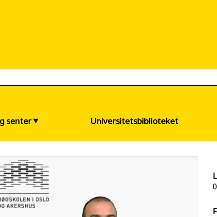
og senter
Universitetsbiblioteket
L
0
F