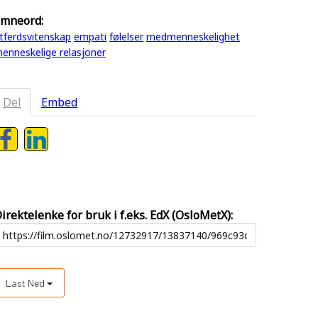
mneord:
tferdsvitenskap
empati
følelser
medmenneskelighet
enneskelige relasjoner
Del
Embed
irektelenke for bruk i f.eks. EdX (OsloMetX):
Last Ned