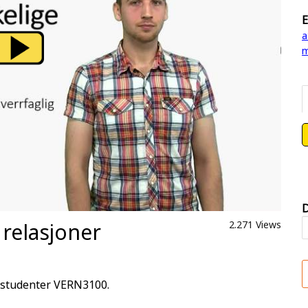
E
a
m
D
relasjoner
2.271 Views
estudenter VERN3100.