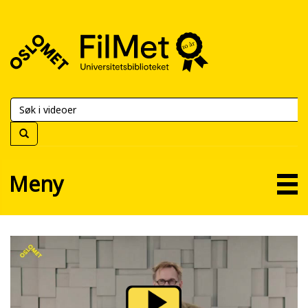
FilMet
–
Universitetsbiblioteket
Meny