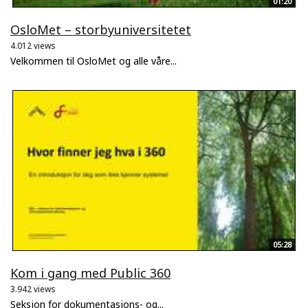
01:20
OsloMet – storbyuniversitetet
4.012 views
Velkommen til OsloMet og alle våre...
05:28
Kom i gang med Public 360
3.942 views
Seksjon for dokumentasjons- og...