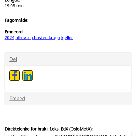
19:08 min
Fagområde:
Emneord:
2024
allmøte
christen krogh
kjeller
Del
Embed
Direktelenke for bruk i f.eks. EdX (OsloMetX):