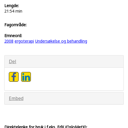
Lengde:
21:54 min
Fagområde:
Emneord:
2008
ergoterapi
Undersøkelse og behandling
Del
Embed
Direktelenke for bruk i f.eks. EdX (OsloMetX):