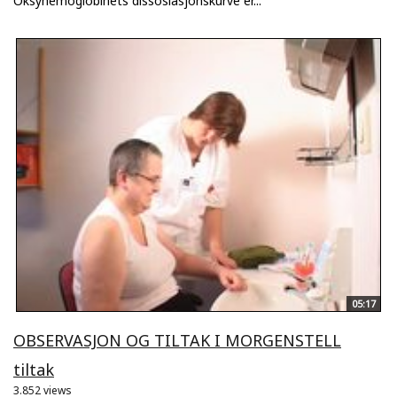
Oksyhemoglobinets dissosiasjonskurve er...
05:17
OBSERVASJON OG TILTAK I MORGENSTELL
tiltak
3.852 views