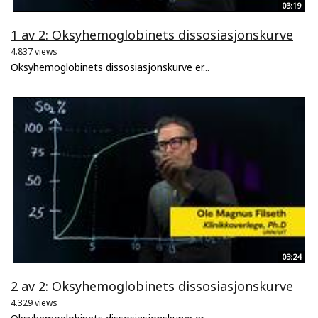
03:19
1 av 2: Oksyhemoglobinets dissosiasjonskurve
4.837 views
Oksyhemoglobinets dissosiasjonskurve er...
03:24
2 av 2: Oksyhemoglobinets dissosiasjonskurve
4.329 views