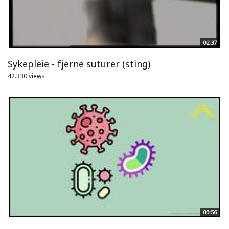
02:37
Sykepleie - fjerne suturer (sting)
42.330 views
03:56