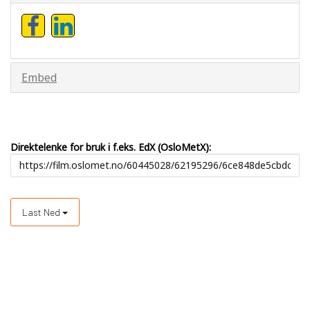
Embed
Direktelenke for bruk i f.eks. EdX (OsloMetX):
Last Ned