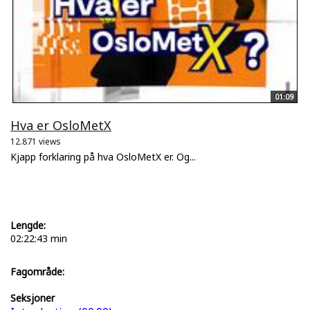
01:09
Hva er OsloMetX
12.871 views
Kjapp forklaring på hva OsloMetX er. Og...
Lengde:
02:22:43 min
Fagområde:
Seksjoner