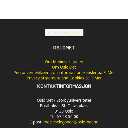
TIL TOPPEN AV SIDEN
OSLOMET
Om Medieseksjonen
Om OsloMet
Personvernerklæring og informasjonskapsler på FilMet
Privacy Statement and Cookies at FilMet
KONTAKTINFORMASJON
OsloMet - Storbyuniversitetet
Postboks 4 St. Olavs plass
0130 Oslo
Tlf: 67 23 50 00
E-post:
medieseksjonen@oslomet.no