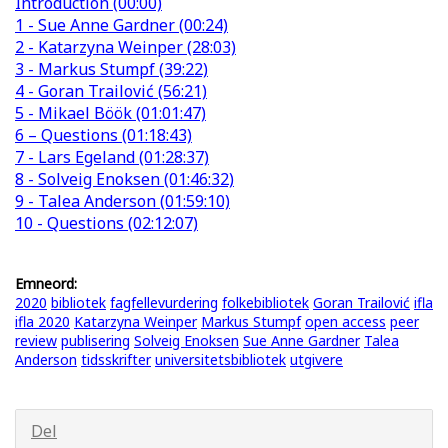
Introduction (00:00)
1 - Sue Anne Gardner (00:24)
2 - Katarzyna Weinper (28:03)
3 - Markus Stumpf (39:22)
4 - Goran Trailović (56:21)
5 - Mikael Böök (01:01:47)
6 – Questions (01:18:43)
7 - Lars Egeland (01:28:37)
8 - Solveig Enoksen (01:46:32)
9 - Talea Anderson (01:59:10)
10 - Questions (02:12:07)
Emneord:
2020
bibliotek
fagfellevurdering
folkebibliotek
Goran Trailović
ifla
ifla 2020
Katarzyna Weinper
Markus Stumpf
open access
peer
review
publisering
Solveig Enoksen
Sue Anne Gardner
Talea
Anderson
tidsskrifter
universitetsbibliotek
utgivere
Del