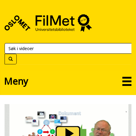
FilMet
–
Universitetsbiblioteket
Meny