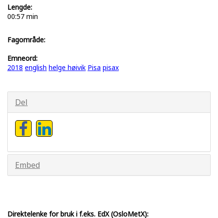
Lengde:
00:57 min
Fagområde:
Emneord:
2018
english
helge høivik
Pisa
pisax
Del
Embed
Direktelenke for bruk i f.eks. EdX (OsloMetX):