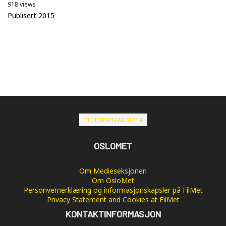
918 views
Publisert 2015
TIL TOPPEN AV SIDEN
OSLOMET
Om Medieseksjonen
Om OsloMet
Personvernerklæring og informasjonskapsler på FilMet
Privacy Statement and Cookies at FilMet
KONTAKTINFORMASJON