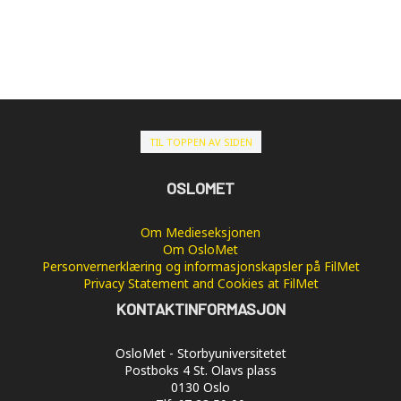
TIL TOPPEN AV SIDEN
OSLOMET
Om Medieseksjonen
Om OsloMet
Personvernerklæring og informasjonskapsler på FilMet
Privacy Statement and Cookies at FilMet
KONTAKTINFORMASJON
OsloMet - Storbyuniversitetet
Postboks 4 St. Olavs plass
0130 Oslo