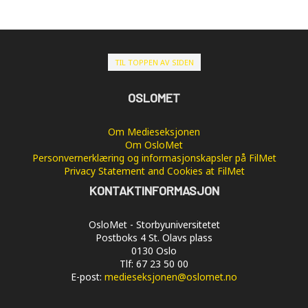
TIL TOPPEN AV SIDEN
OSLOMET
Om Medieseksjonen
Om OsloMet
Personvernerklæring og informasjonskapsler på FilMet
Privacy Statement and Cookies at FilMet
KONTAKTINFORMASJON
OsloMet - Storbyuniversitetet
Postboks 4 St. Olavs plass
0130 Oslo
Tlf: 67 23 50 00
E-post:
medieseksjonen@oslomet.no