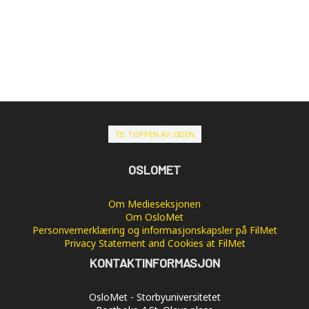
TIL TOPPEN AV SIDEN
OSLOMET
Om Medieseksjonen
Om OsloMet
Personvernerklæring og informasjonskapsler på FilMet
Privacy Statement and Cookies at FilMet
KONTAKTINFORMASJON
OsloMet - Storbyuniversitetet