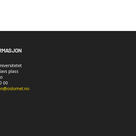
RMASJON
iversitetet
lavs plass
lo
50 00
en@oslomet.no