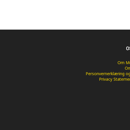
O
Om Me
Om
Personvernerklæring og
Privacy Stateme