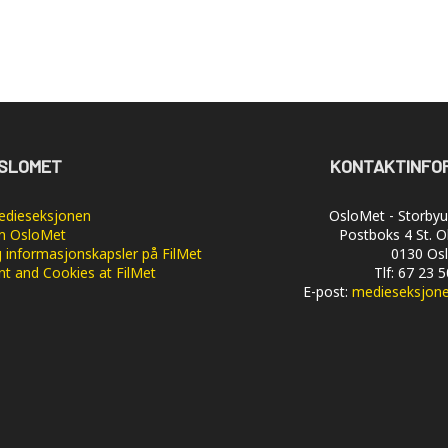
SLOMET
KONTAKTINFO
dieseksjonen
OsloMet - Storbyun
 OsloMet
Postboks 4 St. O
 informasjonskapsler på FilMet
0130 Os
nt and Cookies at FilMet
Tlf: 67 23 
E-post:
medieseksjon