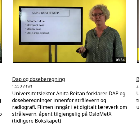
03:54
Dap og doseberegning
B
1.550 views
2
Universitetslektor Anita Reitan forklarer DAP og
U
g
doseberegninger innenfor strålevern og
t
radiografi. Filmen inngår i et digitalt læreverk om
u
o
strålevern, åpent tilgjengelig på OsloMetX
(tidligere Bokskapet)