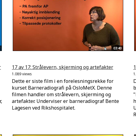
03:40
r
17 av 17: Strålevern, skjerming og artefakter
1
1.089 views
1
Dette er siste film i en forelesningsrekke for
D
kurset Barneradiografi på OsloMetX. Denne
b
filmen handler om strålevern, skjerming og
"
,
artefakter. Underviser er barneradiograf Bente
h
Lagesen ved Rikshospitalet.
U
R