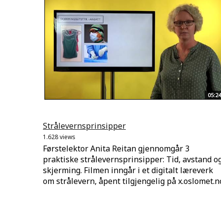
05:24
Strålevernsprinsipper
1.628 views
Førstelektor Anita Reitan gjennomgår 3
praktiske strålevernsprinsipper: Tid, avstand o
skjerming. Filmen inngår i et digitalt læreverk
om strålevern, åpent tilgjengelig på x.oslomet.n