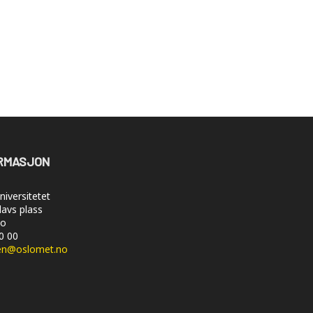
RMASJON
iversitetet
lavs plass
lo
50 00
en@oslomet.no