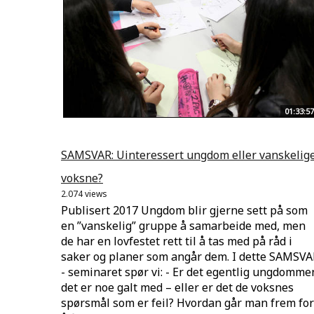
01:33:57
SAMSVAR: Uinteressert ungdom eller vanskelig
voksne?
2.074 views
Publisert 2017 Ungdom blir gjerne sett på som
en ”vanskelig” gruppe å samarbeide med, men
de har en lovfestet rett til å tas med på råd i
saker og planer som angår dem. I dette SAMSVA
- seminaret spør vi: - Er det egentlig ungdomme
det er noe galt med – eller er det de voksnes
spørsmål som er feil? Hvordan går man frem for