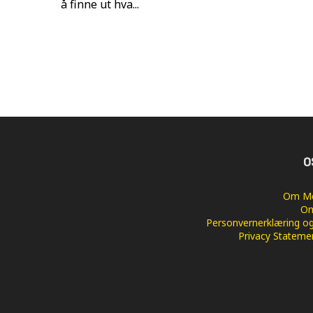
å finne ut hva...
O
Om Me
Om
Personvernerklæring og
Privacy Stateme