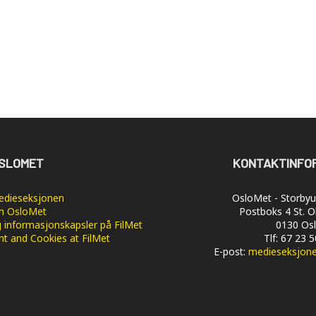
SLOMET
KONTAKTINFO
dieseksjonen
OsloMet - Storbyun
 OsloMet
Postboks 4 St. O
 informasjonskapsler på FilMet
0130 Os
nt and Cookies at FilMet
Tlf: 67 23 
E-post:
medieseksjon