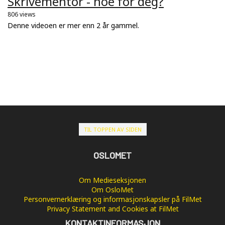
Skrivementor - noe for deg?
806 views
Denne videoen er mer enn 2 år gammel.
TIL TOPPEN AV SIDEN
OSLOMET
Om Medieseksjonen
Om OsloMet
Personvernerklæring og informasjonskapsler på FilMet
Privacy Statement and Cookies at FilMet
KONTAKTINFORMASJON