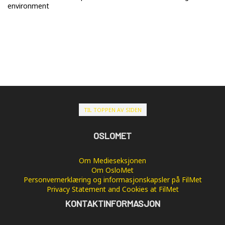
environment
TIL TOPPEN AV SIDEN
OSLOMET
Om Medieseksjonen
Om OsloMet
Personvernerklæring og informasjonskapsler på FilMet
Privacy Statement and Cookies at FilMet
KONTAKTINFORMASJON