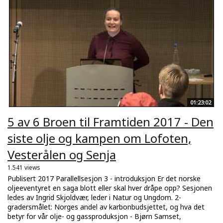
01:23:02
5 av 6 Broen til Framtiden 2017 - Den
siste olje og kampen om Lofoten,
Vesterålen og Senja
1.541 views
Publisert 2017 Parallellsesjon 3 - introduksjon Er det norske
oljeeventyret en saga blott eller skal hver dråpe opp? Sesjonen
ledes av Ingrid Skjoldvær, leder i Natur og Ungdom. 2-
gradersmålet: Norges andel av karbonbudsjettet, og hva det
betyr for vår olje- og gassproduksjon - Bjørn Samset,