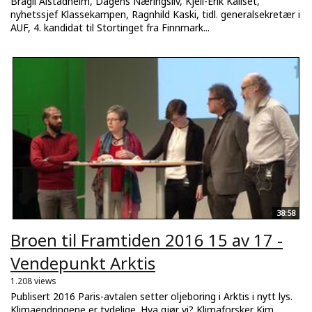
Bragli Alstadheim, Dagens Næringsliv, Kjell-Erik Kallset,
nyhetssjef Klassekampen, Ragnhild Kaski, tidl. generalsekretær i
AUF, 4. kandidat til Stortinget fra Finnmark...
38:58
Broen til Framtiden 2016 15 av 17 -
Vendepunkt Arktis
1.208 views
Publisert 2016 Paris-avtalen setter oljeboring i Arktis i nytt lys.
Klimaendringene er tydelige. Hva gjør vi? Klimaforsker Kim