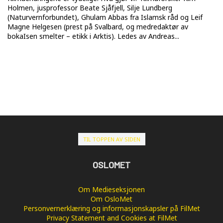
Holmen, jusprofessor Beate Sjåfjell, Silje Lundberg
(Naturvernforbundet), Ghulam Abbas fra Islamsk råd og Leif
Magne Helgesen (prest på Svalbard, og medredaktør av
bokaIsen smelter – etikk i Arktis). Ledes av Andreas...
TIL TOPPEN AV SIDEN
OSLOMET
Om Medieseksjonen
Om OsloMet
Personvernerklæring og informasjonskapsler på FilMet
Privacy Statement and Cookies at FilMet