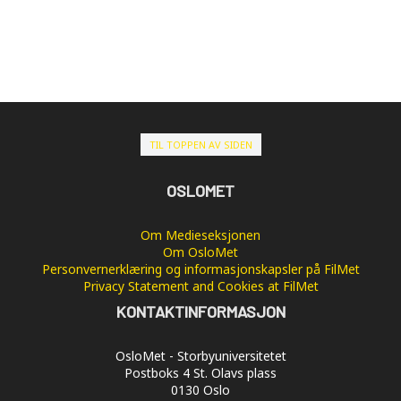
TIL TOPPEN AV SIDEN
OSLOMET
Om Medieseksjonen
Om OsloMet
Personvernerklæring og informasjonskapsler på FilMet
Privacy Statement and Cookies at FilMet
KONTAKTINFORMASJON
OsloMet - Storbyuniversitetet
Postboks 4 St. Olavs plass
0130 Oslo