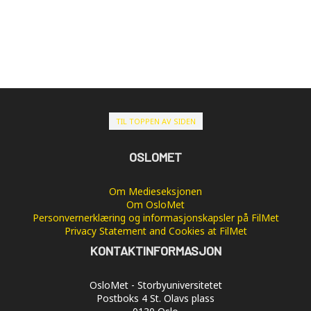
TIL TOPPEN AV SIDEN
OSLOMET
Om Medieseksjonen
Om OsloMet
Personvernerklæring og informasjonskapsler på FilMet
Privacy Statement and Cookies at FilMet
KONTAKTINFORMASJON
OsloMet - Storbyuniversitetet
Postboks 4 St. Olavs plass