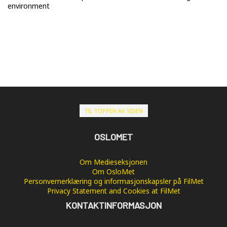
environment
TIL TOPPEN AV SIDEN
OSLOMET
Om Medieseksjonen
Om OsloMet
Personvernerklæring og informasjonskapsler på FilMet
Privacy Statement and Cookies at FilMet
KONTAKTINFORMASJON